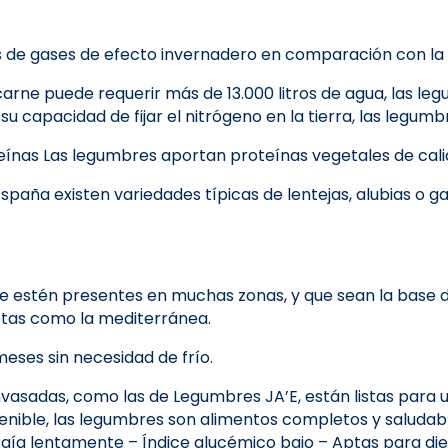
de gases de efecto invernadero en comparación con la g
 carne puede requerir más de 13.000 litros de agua, las 
su capacidad de fijar el nitrógeno en la tierra, las legum
eínas Las legumbres aportan proteínas vegetales de cali
spaña existen variedades típicas de lentejas, alubias o g
e estén presentes en muchas zonas, y que sean la base d
etas como la mediterránea.
eses sin necesidad de frío.
nvasadas, como las de Legumbres JA’E, están listas para u
nible, las legumbres son alimentos completos y saludable
ía lentamente – Índice glucémico bajo – Aptas para dieta