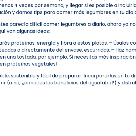
 4 veces por semana, y llegar si es posible a incluirlas 
ción y damos tips para comer más legumbres en tu día a
s parecía difícil comer legumbres a diario, ahora ya no l
quí van algunas ideas:
arás proteínas, energía y fibra a estos platos. – Úsalas
teadas o directamente del envase, escurridas. – Haz ham
en una tostada, por ejemplo. Si necesitas más inspiraci
 en proteínas vegetales!
able, sostenible y fácil de preparar. Incorporarlas en tu
scurrir (o no, ¿conoces los beneficios del aguafaba?) y di