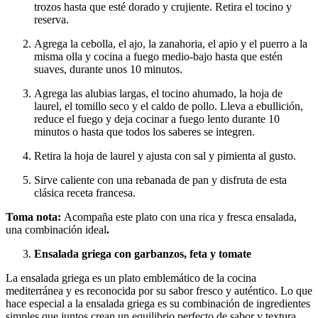
trozos hasta que esté dorado y crujiente. Retira el tocino y
reserva.
Agrega la cebolla, el ajo, la zanahoria, el apio y el puerro a la
misma olla y cocina a fuego medio-bajo hasta que estén
suaves, durante unos 10 minutos.
Agrega las alubias largas, el tocino ahumado, la hoja de
laurel, el tomillo seco y el caldo de pollo. Lleva a ebullición,
reduce el fuego y deja cocinar a fuego lento durante 10
minutos o hasta que todos los saberes se integren.
Retira la hoja de laurel y ajusta con sal y pimienta al gusto.
Sirve caliente con una rebanada de pan y disfruta de esta
clásica receta francesa.
Toma nota:
Acompaña este plato con una rica y fresca ensalada,
una combinación ideal
.
Ensalada griega con garbanzos, feta y tomate
La ensalada griega es un plato emblemático de la cocina
mediterránea y es reconocida por su sabor fresco y auténtico. Lo que
hace especial a la ensalada griega es su combinación de ingredientes
simples que juntos crean un equilibrio perfecto de sabor y textura.