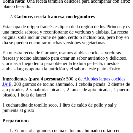
Toma nota:
Una receta también deliciosa para acompañar con arroz
blanco hervido.
Garbure, receta francesa con legumbres
Esta sopa de origen francés es típica de la región de los Pirineos y es
una mezcla sabrosa y reconfortante de verduras y alubias. La receta
original solía incluir carne de pato, cerdo o incluso oca, pero hoy en
día se pueden encontrar muchas versiones vegetarianas.
En nuestra receta de Garbure, usamos alubias cocidas, verduras
frescas y tocino ahumado para crear un sabor auténtico y delicioso.
Cocidas a fuego lento para obtener la textura perfecta, nuestras
alubias largas aportan la nutrición y el sabor a este plato clásico.
Ingredientes (para 4 personas):
500 g de
Alubias largas cocidas
JA’E
, 200 gramos de tocino ahumado, 1 cebolla picada, 2 dientes de
ajo picados, 2 zanahorias picadas, 2 ramas de apio picadas, 1 puerro
picado, 1 hoja de laurel
1 cucharadita de tomillo seco, 1 litro de caldo de pollo y sal y
pimienta al gusto
Preparación:
En una olla grande, cocina el tocino ahumado cortado en