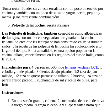
momento de servir.
Toma nota:
Puedes servir esta ensalada con un poco de eneldo por
encima y también con un poco de salsa de yogur, aceite, pepino y
menta. ¡Una refrescante combinación!
Polpette di lenticchie, receta italiana
Las Polpette di lenticchie, también conocidas como albóndigas
de lentejas
, son una receta vegetariana originaria de la cocina
italiana. Se cree que las lentejas se han consumido en Italia durante
siglos, y la receta de las polpette di lenticchie ha evolucionado a lo
largo del tiempo. En la actualidad, es una opción popular en la
cocina italiana, especialmente en las regiones del sur de Italia, como
la Puglia.
Ingredientes para 4 personas:
500 g de
lentejas verdinas JA’E
. 1
cebolla grande picada, 3 dientes de ajo picados, 1/2 taza de pan
rallado, 1/2 taza de queso parmesano rallado, 2 huevos, 1/4 taza de
perejil fresco picado, 1 cucharadita de sal y aceite de oliva, para
freír
Instrucciones:
En una sartén grande, calienta 2 cucharadas de aceite de oliva
a fuego medio. Agrega la cebolla y el ajo y saltea hasta que